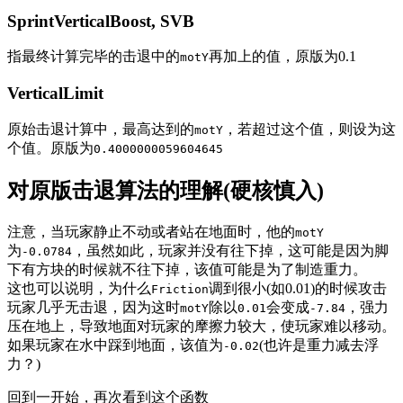
SprintVerticalBoost, SVB
指最终计算完毕的击退中的
再加上的值，原版为0.1
motY
VerticalLimit
原始击退计算中，最高达到的
，若超过这个值，则设为这
motY
个值。原版为
0.4000000059604645
对原版击退算法的理解(硬核慎入)
注意，当玩家静止不动或者站在地面时，他的
motY
为
，虽然如此，玩家并没有往下掉，这可能是因为脚
-0.0784
下有方块的时候就不往下掉，该值可能是为了制造重力。
这也可以说明，为什么
调到很小(如0.01)的时候攻击
Friction
玩家几乎无击退，因为这时
除以
会变成
，强力
motY
0.01
-7.84
压在地上，导致地面对玩家的摩擦力较大，使玩家难以移动。
如果玩家在水中踩到地面，该值为
(也许是重力减去浮
-0.02
力？)
回到一开始，再次看到这个函数