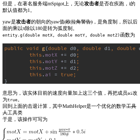
但是，在著名服务端mSpigot上，无论
攻击者
是否在疾跑，i的
默认值都为1。
yaw是
攻击者
的朝向的yaw值
(欧拉角警告)
，是角度制，所以后
面的乘以π除以180是转为弧度制。
函数为
entity.g(double motX, double motY, double motZ)
意思为，该实体目前的速度向量加上这三个值，再把成员
改
ai
为
。
true
回到上面的击退计算，其中MathHelper是一个优化的数学
工具
人
工具类
于是，该操作可写为