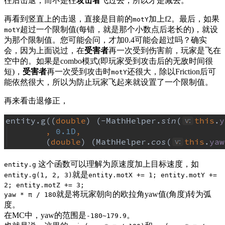
往后击退，而不是往
攻击者
飞过去，所以才是减去。
再看到竖直上的击退，直接是目前的
加上f2。最后，如果
motY
超过一个限制值(每错，就是那个小数点后老长的)，就设
motY
为那个限制值。您可能会问，才加0.4可能会超过吗？确实
会，因为上面说过，在
受害者
再一次受到伤害前，玩家是飞在
空中的。如果是combo模式(即玩家受到攻击后的无敌时间很
短)，
受害者
再一次受到攻击时
还很大，除以Friction后可
motY
能依然很大，所以为防止玩家飞起来就设置了一个限制值。
再来看击退修正，
这个函数可以理解为原速度加上目标速度，如
entity.g
就是
entity.g(1, 2, 3)
entity.motX += 1; entity.motY +=
2; entity.motZ += 3;
就是将玩家朝向的欧拉角yaw值(角度)转为弧
yaw * π / 180
度。
在MC中，yaw的范围是
。
-180~179.9