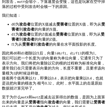
到攻击，
会缩小，下落速度会变慢，这也是玩家在空中掉
motY
落的过程中受到攻击时会顿一下的原因。
我们知道：
d0为
攻击者
位置的X值减去
受害者
位置的X值，即为从
受
害者
到
攻击者
的向量的X值。
d1为
攻击者
位置的Z值减去
受害者
位置的X值，即为从
受
害者
到
攻击者
的向量的Z值。
f1为从
受害者
到
攻击者
的向量在水平面投影的长度。
因此将d0和d1都除以f1后，向量
的模为1。
(d0/f1, d1/f1)
我们可以把一个长度为1的向量称为单位向量，它通常只为了
表示方向。我们将把向量除以它的模的过程称为标准化向量，
通常我们在只需要表示向量的方向，长度不重要，且要求该向
量模为1的时候这样做。
接着两个值再乘以
，即乘以0.4，表示把向量乘以0.4，也就
f2
是说把向量的模改为 根号0.32 。此时，水平面上的击退原始
数据就计算完毕了。
至于为什么
和
是减去运算得出的数值，是因为上面算
motX
motZ
出来的向量是从
受害者
指向
攻击者
的向量，我们需要让
受害者