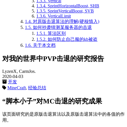
1.3.3.
Vertical
1.3.4.
SprintHorizontalBoost, SHB
1.3.5.
SprintVerticalBoost, SVB
1.3.6.
VerticalLimit
1.4.
对原版击退算法的理解(硬核慎入)
1.5.
如何抄袭猜测某服务器的击退
1.5.1.
算法区别
1.5.2.
如何防止自己服的kb被盗
1.6.
关于本文档
对我的世界中PVP击退的研究报告
LyzenX, CarmJos.
2020-04-03
开发
MineCraft
,
经验总结
“脚本小子”对MC击退的研究成果
该页面研究的是原版击退算法以及原版击退算法中的各值的作
用。